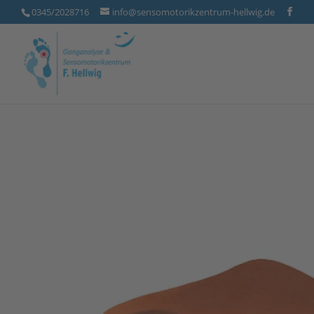
0345/2028716
info@sensomotorikzentrum-hellwig.de