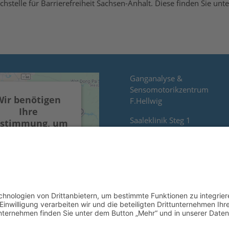
hstelle für Barrierefreiheit Sachsen-Anhalt. Diese finden Sie unt
Ganganalyse &
Sensomotorikzentrum
Wir benötigen
F.Hellwig
Ihre
Saaleklinik Steg 1
stimmung, um
06110 Halle/Saale
n Google Maps-
rvice zu laden!
Tel: 0345/2028716
r verwenden einen
Service eines
Drittanbieters, um
Karteninhalte
inzubetten. Dieser