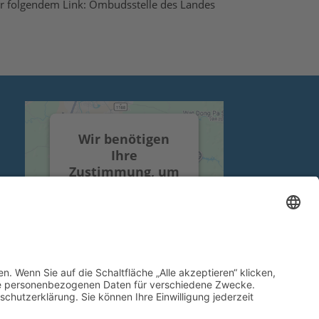
er folgendem Link:
Ombudsstelle des Landes
Wir benötigen
Ihre
Zustimmung, um
den Google Maps-
Service zu laden!
Wir verwenden einen
Service eines
Drittanbieters, um
Karteninhalte
einzubetten. Dieser