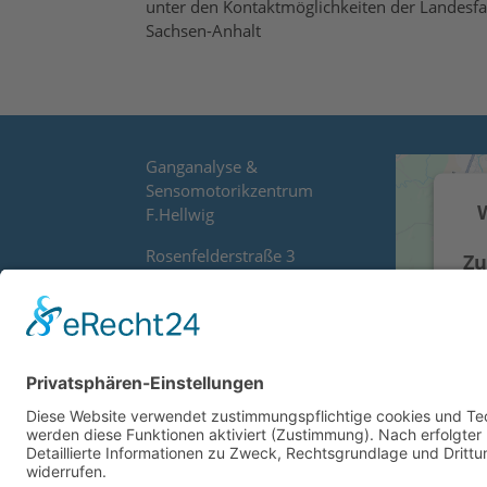
unter den Kontaktmöglichkeiten der Landesfac
Sachsen-Anhalt
Ganganalyse &
Sensomotorikzentrum
F.Hellwig
Rosenfelderstraße 3
Zu
06116 Halle/Saale
de
Se
Tel: 0345/2028716
Wi
e